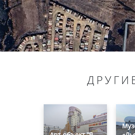
ДРУГИ
Муз
Арт-объект "Я
«Дь