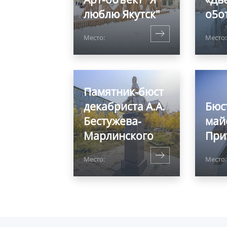
люблю Якутск"
о5о
Место:
Место
Памятник-бюст
декабриста А.А.
Бюс
Бестужева-
май
Марлинского
При
Место:
Место: