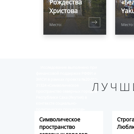
Рождества
«Бел
Христова
Yaku
Место:
Место:
Исследование выполнено при
финансовой поддержке РФФИ и
ЭИСИ в рамках проекта №20-011-
ЛУЧШ
31324 «Символическое
пространство северных городов
Республики Саха (Якутия) в
контексте социально-
политических процессов»
Символическое
Строг
пространство
Люблю
Виртуальный альбом историко-