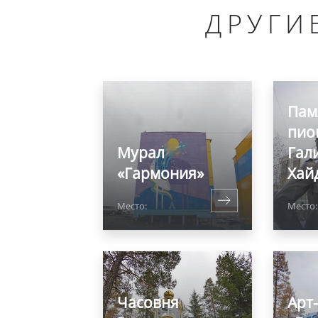
ДРУГИ
Пам
пио
Мурал
Гал
«Гармония»
Хай
Место:
Место:
Часовня
Арт