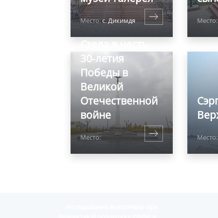
Место:
с. Дикимдя
Место:
Стела в честь
30-летия
Победы в
Великой
Отечественной
Сэрг
войне
Вер
Место:
Место:
Исследование выполнено при
финансовой поддержке РФФИ и