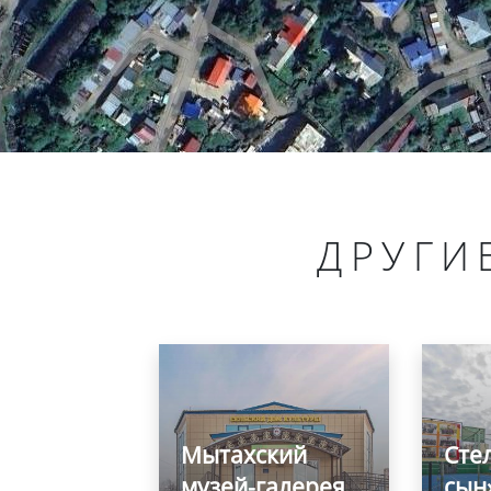
ДРУГИ
Мытахский
Сте
музей-галерея
сын