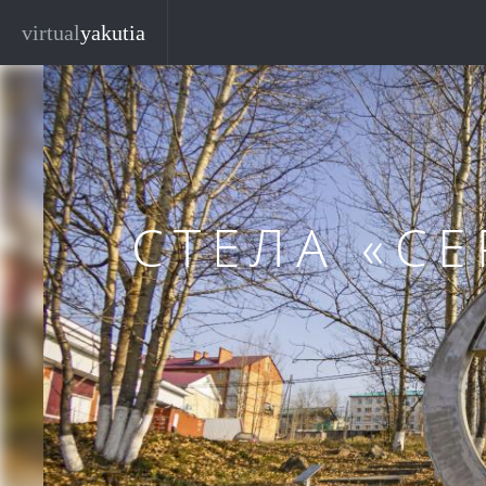
Перейти к основному содержанию
Закр
virtual
yakutia
СТЕЛА «С