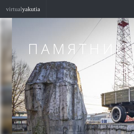
Перейти к основному содержанию
Закр
virtual
yakutia
ПАМЯТНИК
З