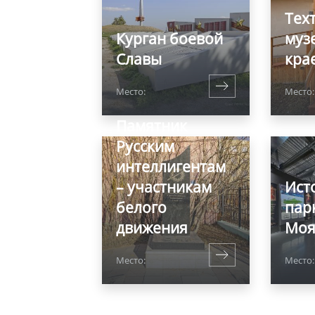
Тех
Курган боевой
муз
Славы
кра
Место:
Место
Памятник
Русским
интеллигентам
– участникам
Ист
белого
пар
движения
Моя
Место:
Место