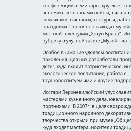
конференции, семинары, круглые стол
встречи с ветеранами войны, тыла и т
земляками, выставки, конкурсы, работ
праздники. Постоянно выходят музей
местной телестудии „Хотун Бµлµµ“. И
рубрику в улусной газете „Музей – ха´
Особое внимание уделяем воспитани
поколения. Для них разработали прог
дети“, куда входит патриотическое, и
экологическое воспитание, работа с
трудновоспитуемыми и другие подпр
Исстари Верхневилюйский улус слави
мастерами кузнечного дела, ювелирам
портнихами. В 2007г. в целях возрожд
традиционного народного декоратив
творчества открыли при музее „Общес
куда входят мастера, носители традиц