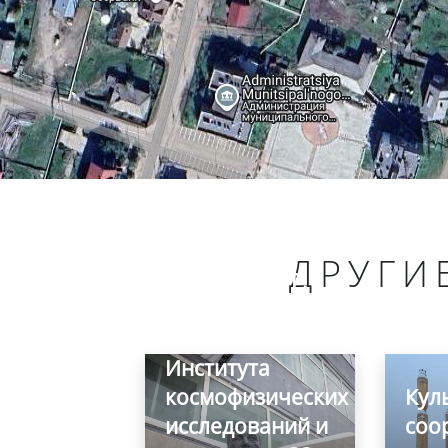
Памятник-бюст
выдающемуся
ДРУГИ
ученому Ю. Г.
Шаферу -
основателю
Института
космофизических
Кул
исследований и
соо