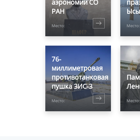
аэрономии СО
пра
РАН
Ысы
Место:
Место:
76-
миллиметровая
противотанковая
Пам
пушка ЗИС-3
Лен
Место:
Место: