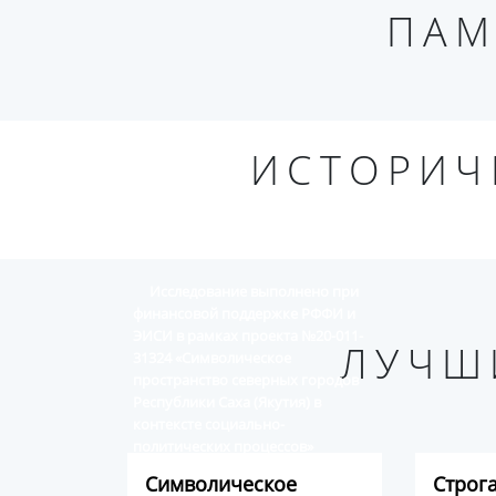
ПАМ
ИСТОРИЧ
Исследование выполнено при
финансовой поддержке РФФИ и
ЭИСИ в рамках проекта №20-011-
ЛУЧШ
31324 «Символическое
пространство северных городов
Республики Саха (Якутия) в
контексте социально-
политических процессов»
Символическое
Строг