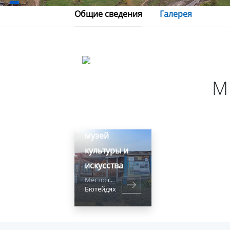
Общие сведения
Галерея
М
Бютэйдяхский
музей
культуры и
искусства
Место:
с.
Бютейдях