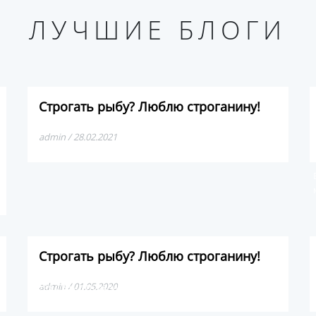
ЛУЧШИЕ БЛОГИ
Строгать рыбу? Люблю строганину!
admin / 28.02.2021
Строгать рыбу? Люблю строганину!
Хочу с вами поделиться про один из лучших деликатесов
admin / 01.05.2020
в мире — якутская строганина.