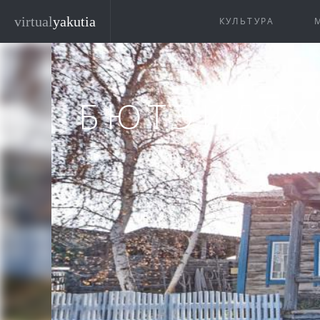
Перейти к основному содержанию
virtual
yakutia
КУЛЬТУРА
БЮТЭЙДЯХ