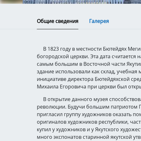
Общие сведения
Галерея
В 1823 году в местности Бютейдях Меги
богородской церкви. Эта дата считается 
самым большим в Восточной части Якутии.
здание использовали как склад, учебная ма
инициативе директора Бютейдяхской сре
Михаила Егоровича при церкви был откры
В открытие данного музея способствова
революции. Будучи большим патриотом П
пригласил группу художников оказать по
оригиналов художников республики, часть
купил у художников и у Якутского художе
много экспонатов старинной якутской утва