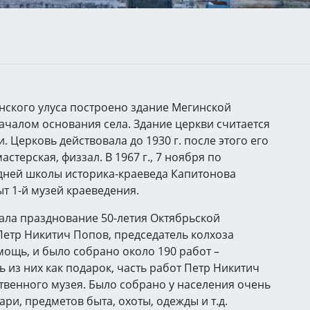
нского улуса построено здание Мегинской
началом основания села. Здание церкви считается
 Церковь действовала до 1930 г. после этого его
стерская, физзал. В 1967 г., 7 ноября по
дней школы историка-краеведа Капитонова
т 1-й музей краеведения.
ла празднование 50-летия Октябрьской
етр Никитич Попов, председатель колхоза
мощь, и было собрано около 190 работ –
 из них как подарок, часть работ Петр Никитич
ственного музея. Было собрано у населения очень
ри, предметов быта, охоты, одежды и т.д.