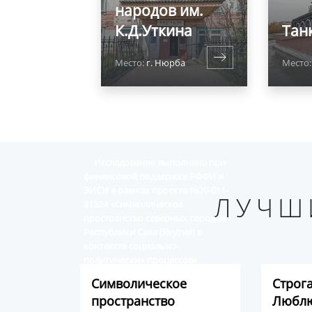
народов им.
К.Д.Уткина
Тан
Место:
г. Нюрба
Место:
Исследование выполнено при
финансовой поддержке РФФИ и
ЭИСИ в рамках проекта №20-011-
ЛУЧШ
31324 «Символическое
пространство северных городов
Республики Саха (Якутия) в
контексте социально-
политических процессов»
Символическое
Строг
пространство
Люблю
Виртуальный альбом историко-