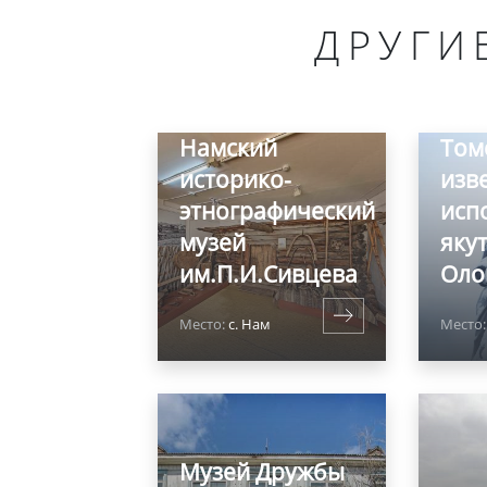
ДРУГИ
Пам
Намский
Том
историко-
изв
этнографический
исп
музей
яку
им.П.И.Сивцева
Оло
Место:
с. Нам
Место:
Музей Дружбы