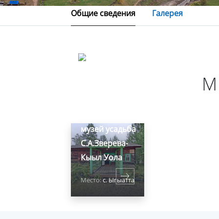
Общие сведения
Галерея
М
Мемориальный
музей усадьба
С.А.Зверева-
Кыыл Уола
Место:
с. Ыгыатта