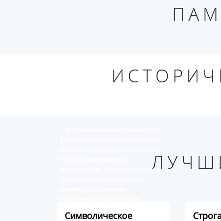
ПАМ
ИСТОРИЧ
Исследование выполнено при
финансовой поддержке РФФИ и
ЭИСИ в рамках проекта №20-011-
ЛУЧШ
31324 «Символическое
пространство северных городов
Республики Саха (Якутия) в
контексте социально-
политических процессов»
Символическое
Строг