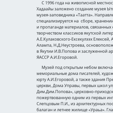
С 1996 года на живописной местнос
Хадаайы заложено создание музея Ыт
музея-заповедника «Таатта». Направ
специализируется на сборе, хранени
и пропаганде материалов, связанных 
творчеством классиков якутской лите
А.Е.Кулаковского-Ексекулээх Елексей,
Алампа, Н.Д.Неустроева, основополож
в Якутии И.В.Попова и заслуженной а
ЯАССР А.И.Егоровой.
Музей под открытым небом включае
мемориальные дома писателей, худож
юрту А.И.Егоровой, а также здания П
церкви, Дома Управы, первых школ ул
Дим.Дим.Попова», церковно-приходск
пожертвованную одним из первых инт
Слепцовым П.И., из архитектурных по
балаган и летнее жилище «Ураьа». Г