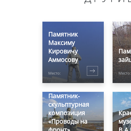
Памятник
Максиму
Кировичу
Пам
Аммосову
зай
Место:
Место:
Памятник-
скульптурная
композиция
Кра
«Проводы на
муз
фронт»
В.А