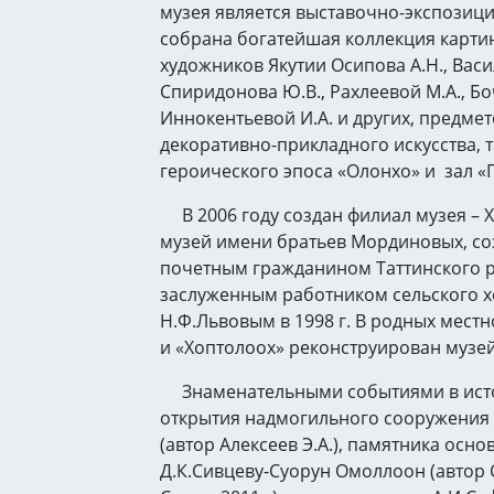
музея является выставочно-экспозици
собрана богатейшая коллекция карти
художников Якутии Осипова А.Н., Васи
Спиридонова Ю.В., Рахлеевой М.А., Б
Иннокентьевой И.А. и других, предме
декоративно-прикладного искусства, 
героического эпоса «Олонхо» и зал «
В 2006 году создан филиал музея – 
музей имени братьев Мординовых, с
почетным гражданином Таттинского 
заслуженным работником сельского хо
Н.Ф.Львовым в 1998 г. В родных местн
и «Хоптолоох» реконструирован музей
Знаменательными событиями в исто
открытия надмогильного сооружения 
(автор Алексеев Э.А.), памятника осн
Д.К.Сивцеву-Суорун Омоллоон (автор 