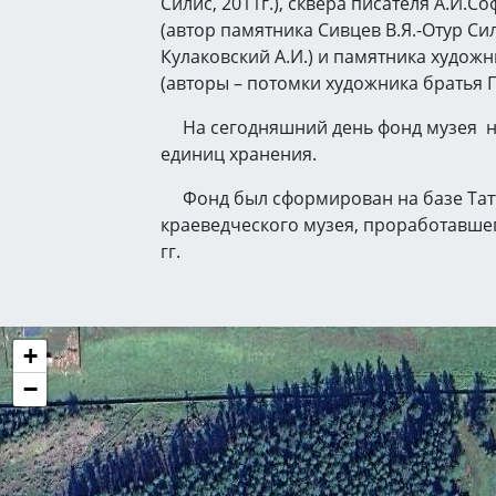
Силис, 2011г.), сквера писателя А.И.
(автор памятника Сивцев В.Я.-Отур Си
Кулаковский А.И.) и памятника худож
(авторы – потомки художника братья П
На сегодняшний день фонд музея н
единиц хранения.
Фонд был сформирован на базе Тат
краеведческого музея, проработавшег
гг.
+
−