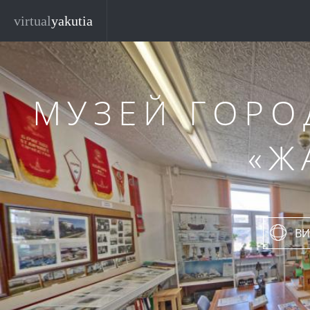
Перейти к основному содержанию
virtual
yakutia
МУЗЕЙ ГОРО
«Ж
ВИ