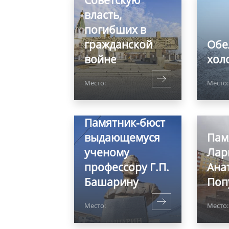
Советскую
власть,
погибших в
гражданской
Обе
войне
хол
Место:
Место:
Памятник-бюст
выдающемуся
Пам
ученому
Лар
профессору Г.П.
Ана
Башарину
Поп
Место:
Место: