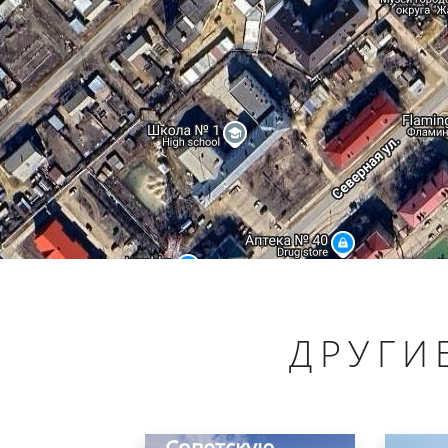
Вечный огонь и
ДРУГИ
Мемориал
борцам,
павшим за