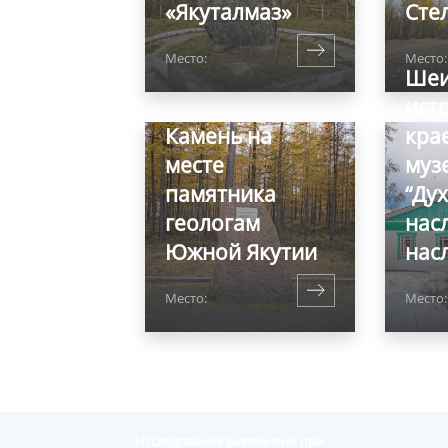
«Якуталмаз»
Сте
Место:
Место:
Шеи
ист
Камень на
кра
месте
муз
памятника
“Ду
геологам
нас
Южной Якутии
насл
Место:
Место
Исследование выполнено при