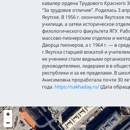
кавалер ордена Трудового Красного 
“За трудовое отличие”. Родилась 3 апре
Якутске. В 1956 г. окончила Якутское 
училище, а затем историческое отдел
филологического факультета ЯГУ. Ра
массово-пионерским отделом и метод
Дворца пионеров, а с 1964 г. — в сре
г.Якутска старшей вожатой и учителе
ее ученики стали видными организат
руководителями, лидерами в в общес
республики и за ее пределами. В шко
Анисимовна проработала почти 30 лет,
года.
https://sakhaday.ru/
(Дата обраще
+
−