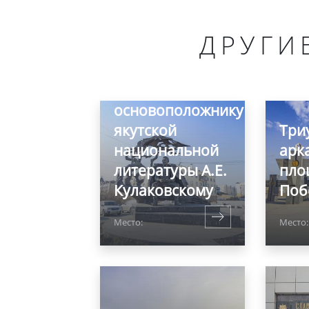
ДРУГИ
Памятник
основоположнику
якутской
Три
национальной
арк
литературы А.Е.
пло
Кулаковскому
Поб
Место:
Место: