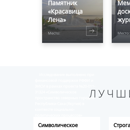
Памятник
Мем
«Красавица
дос
Лена»
жур
Место:
Место:
Исследование выполнено при
финансовой поддержке РФФИ и
ЭИСИ в рамках проекта №20-011-
ЛУЧШ
31324 «Символическое
пространство северных городов
Республики Саха (Якутия) в
контексте социально-
политических процессов»
Символическое
Строг