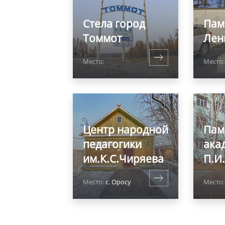
Стела город
Пам
Томмот
Лен
Место:
Место:
Центр народной
Пам
педагогики
ака
им.К.С.Чиряева
П.И
Место:
с. Оросу
Место: