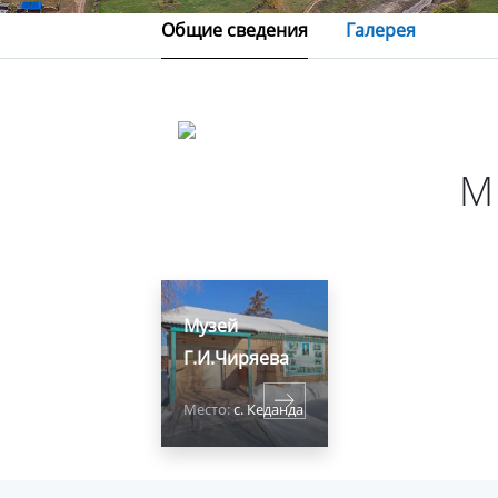
Общие сведения
Галерея
М
Музей
Г.И.Чиряева
Место:
с. Кеданда