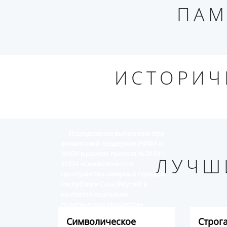
ПАМ
ИСТОРИЧ
Исследование выполнено при
финансовой поддержке РФФИ и
ЭИСИ в рамках проекта №20-011-
ЛУЧШ
31324 «Символическое
пространство северных городов
Республики Саха (Якутия) в
контексте социально-
политических процессов»
Символическое
Строг