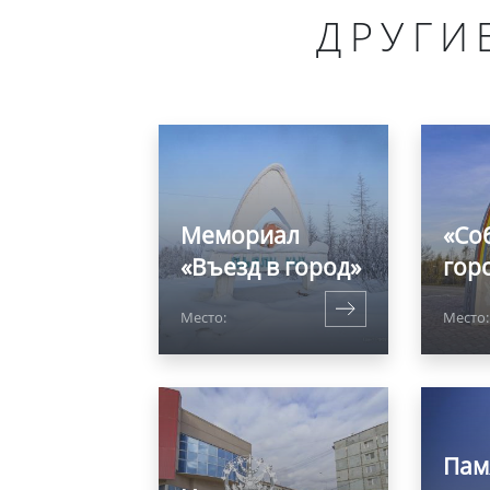
ДРУГИ
Мемориал
«Со
«Въезд в город»
гор
Место:
Место:
Пам