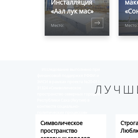
Инсталляция
мак
«Аал лук мас»
«Со
Место:
Место:
Исследование выполнено при
финансовой поддержке РФФИ и
ЭИСИ в рамках проекта №20-011-
ЛУЧШ
31324 «Символическое
пространство северных городов
Республики Саха (Якутия) в
контексте социально-
политических процессов»
Символическое
Строг
пространство
Люблю
Виртуальный альбом историко-