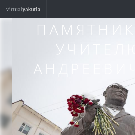
Перейти к основному содержанию
Закр
virtual
yakutia
ПАМЯТНИ
УЧИТЕЛ
АНДРЕЕВИ