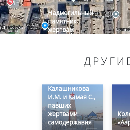
Надмогильный
памятник
жертвам
Колымской
ссылки,
братская
ДРУГИ
могила
политссыльных
Гуковского Г. Э.,
Калашникова
И.М. и Камая С.,
павших
жертвами
Кол
самодержавия
«Аа