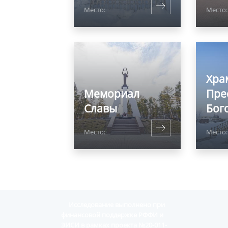
Место:
Место:
Хра
Мемориал
Пре
Славы
Бог
Место:
Место:
Исследование выполнено при
финансовой поддержке РФФИ и
ЭИСИ в рамках проекта №20-011-