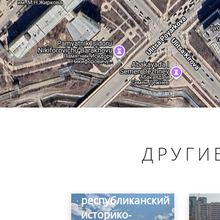
ДРУГИ
Тойбохойский
республиканский
историко-