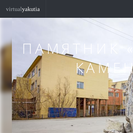
Перейти к основному содержанию
Закр
virtual
yakutia
ПАМЯТНИК 
КАМЕ