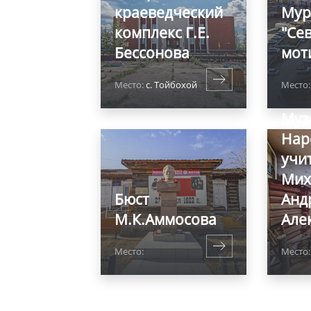
краеведческий
Мур
комплекс Г.Е.
"Се
Бессонова
мот
Место:
с. Тойбохой
Место:
Муз
Нар
учи
Мих
Бюст
Анд
М.К.Аммосова
Але
Место:
Место