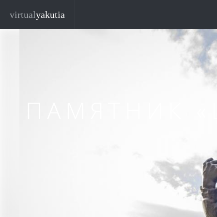
Перейти к основному содержанию
Закр
virtual
yakutia
ПАМЯТНИК «