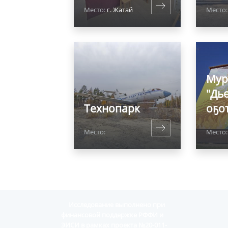
Место:
г. Жатай
Место:
Мур
"Дь
Технопарк
оҕо
Место:
Место:
Исследование выполнено при
финансовой поддержке РФФИ и
ЭИСИ в рамках проекта №20-011-