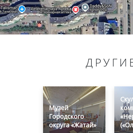
ДРУГИ
Ску
Музей
ком
Городского
«Не
округа «Жатай»
(«О