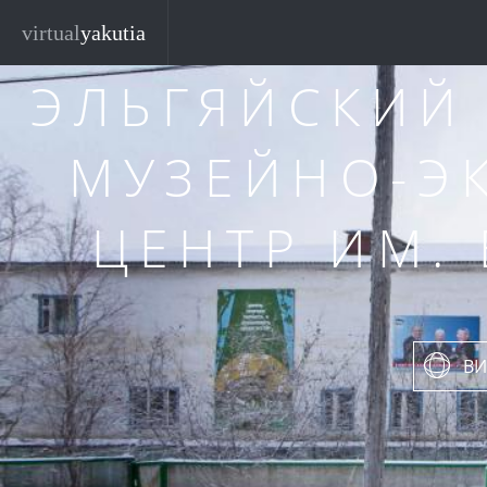
Перейти к основному содержанию
virtual
yakutia
ЭЛЬГЯЙСКИЙ
МУЗЕЙНО-Э
ЦЕНТР ИМ. 
ВИ