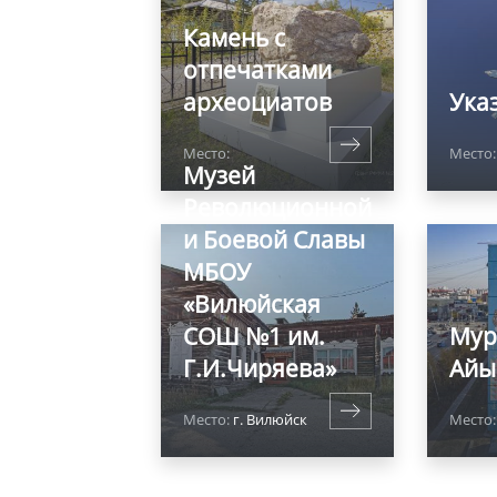
Камень с
отпечатками
археоциатов
Ука
Место:
Место:
Музей
Революционной
и Боевой Славы
МБОУ
«Вилюйская
СОШ №1 им.
Мур
Г.И.Чиряева»
Айы
Место:
г. Вилюйск
Место: