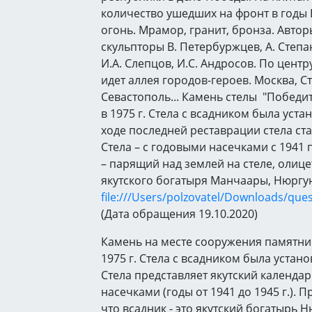
количество ушедших на фронт в годы 
огонь. Мрамор, гранит, бронза. Авто
скульпторы В. Петербуржцев, А. Степа
И.А. Слепцов, И.С. Андросов. По цен
идет аллея городов-героев. Москва, С
Севастополь... Камень стелы "Победи
в 1975 г. Стела с всадником была устан
ходе последней реставрации стела ст
Стела – с годовыми насечками с 1941 п
– парящий над землей на стеле, олиц
якутского богатыря Манчаары, Нюргун
file:///Users/polzovatel/Downloads/que
(Дата обращения 19.10.2020)
Камень на месте сооружения памятни
1975 г. Стела с всадником была установ
Стела представляет якутский календа
насечками (годы от 1941 до 1945 г.). П
что всадник - это якутский богатырь Н