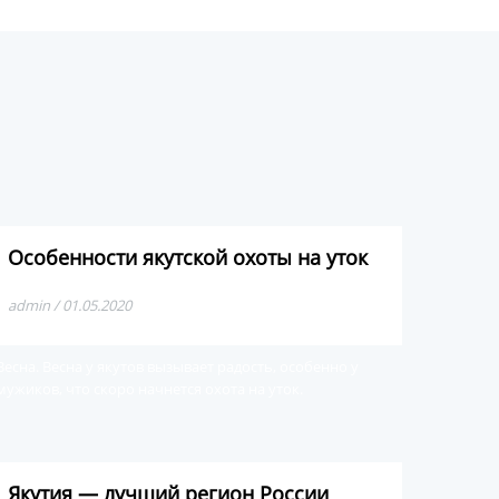
Особенности якутской охоты на уток
admin / 01.05.2020
Весна. Весна у якутов вызывает радость, особенно у
мужиков, что скоро начнется охота на уток.
Якутия — лучший регион России