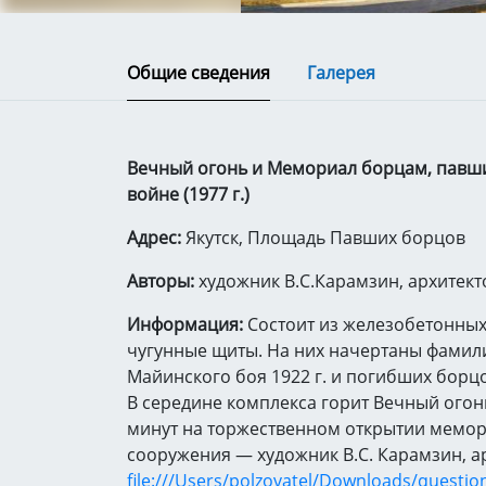
Общие сведения
Галерея
Вечный огонь и Мемориал борцам, павши
войне (1977 г.)
Адрес:
Якутск, Площадь Павших борцов
Авторы:
художник
В.С.Карамзин, архитек
Информация:
Состоит из железобетонных
чугунные щиты. На них начертаны фамили
Майинского боя 1922 г. и погибших борцо
В середине комплекса горит Вечный огонь,
минут на торжественном открытии мемор
сооружения — художник В.С. Карамзин, а
file:///Users/polzovatel/Downloads/questi