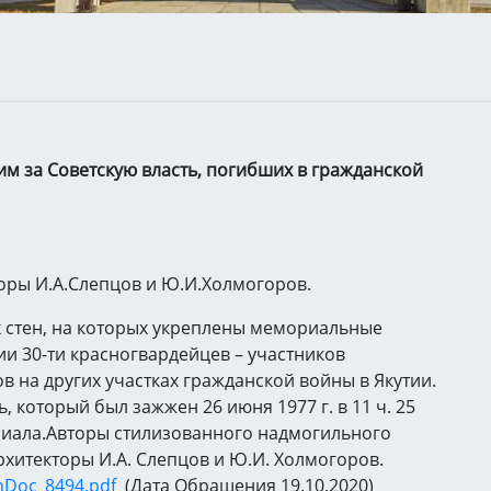
м за Советскую власть, погибших в гражданской
торы И.А.Слепцов и Ю.И.Холмогоров.
 стен, на которых укреплены мемориальные
и 30-ти красногвардейцев – участников
в на других участках гражданской войны в Якутии.
 который был зажжен 26 июня 1977 г. в 11 ч. 25
иала.Авторы стилизованного надмогильного
рхитекторы И.А. Слепцов и Ю.И. Холмогоров.
onDoc_8494.pdf
(Дата Обращения 19.10.2020)