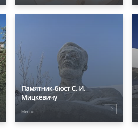
Памятник-бюст С. И.
Мицкевичу
Место: