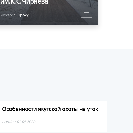
им.К.С.Чиряева
Место:
с. Оросу
Особенности якутской охоты на уток
admin / 01.05.2020