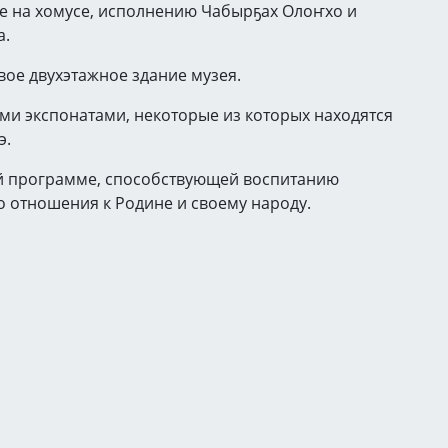
ре на хомусе, исполнению Чабырҕах Олоҥхо и
а.
вое двухэтажное здание музея.
ми экспонатами, некоторые из которых находятся
э.
й программе, способствующей воспитанию
 отношения к Родине и своему народу.