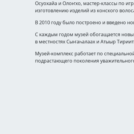
Осуохайа и Олоҥхо, мастер-классы по иг
изготовлению изделий из конского волос
В 2010 году было построено и введено но
С каждым годом музей обогащается новы
в местностях Сыҥаһалаах и Атыыр Тириит
Музей-комплекс работает по специально
подрастающего поколения уважительного