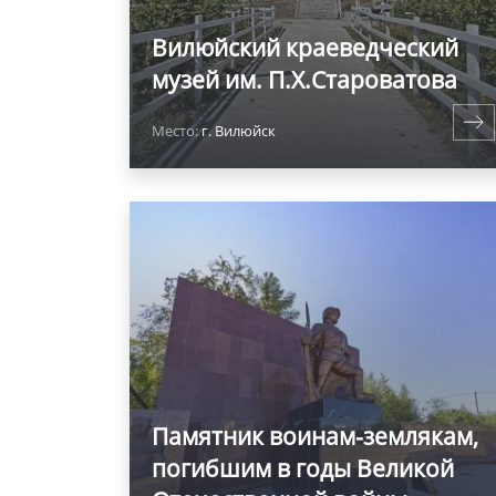
Вилюйский краеведческий
музей им. П.Х.Староватова
Место:
г. Вилюйск
Памятник воинам-землякам,
погибшим в годы Великой