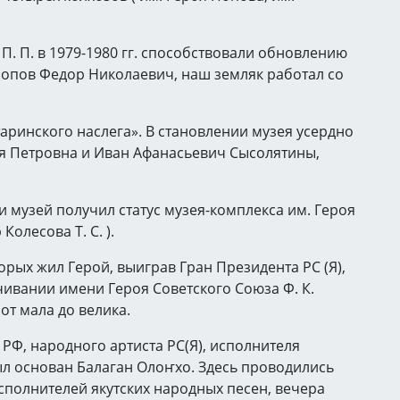
П. П. в 1979-1980 гг. способствовали обновлению
Попов Федор Николаевич, наш земляк работал со
атаринского наслега». В становлении музея усердно
я Петровна и Иван Афанасьевич Сысолятины,
и музей получил статус музея-комплекса им. Героя
Колесова Т. С. ).
орых жил Герой, выиграв Гран Президента РС (Я),
чивании имени Героя Советского Союза Ф. К.
от мала до велика.
а РФ, народного артиста РС(Я), исполнителя
был основан Балаган Олоҥхо. Здесь проводились
сполнителей якутских народных песен, вечера