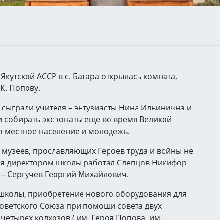
Якутской АССР в с. Батара открылась комната,
К. Попову.
сыграли учителя – энтузиасты Нина Ильинична и
 собирать экспонаты еще во время Великой
ая местное население и молодежь.
музеев, прославляющих Героев труда и войны не
ремя директором школы работал Слепцов Никифор
 – Сергучев Георгий Михайлович.
е школы, приобретение нового оборудования для
оветского Союза при помощи совета двух
я четырех колхозов ( им. Героя Попова, им.