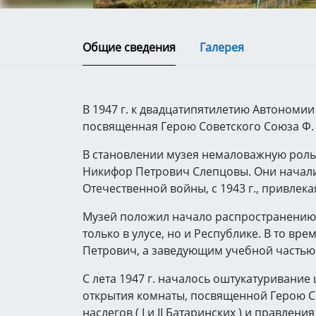
Общие сведения
Галерея
В 1947 г. к двадцатипятилетию Автономии 
посвященная Герою Советского Союза Ф. 
В становлении музея немаловажную роль 
Никифор Петрович Слепцовы. Они начали
Отечественной войны, с 1943 г., привлек
Музей положил начало распространению 
только в улусе, но и Республике. В то в
Петрович, а заведующим учебной частью
С лета 1947 г. началось оштукатуривани
открытия комнаты, посвященной Герою С
наслегов ( I и II Батаринских ) и правлени