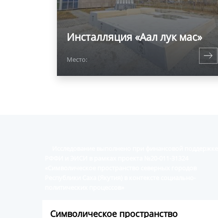
Инсталляция «Аал лук мас»
Место:
Исследование выполнено при финансовой поддержке
РФФИ и ЭИСИ в рамках проекта №20-011-31324
«Символическое пространство северных городов
Республики Саха (Якутия) в контексте социально-
политических процессов»
Символическое пространство