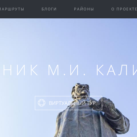
МАРШРУТЫ
БЛОГИ
РАЙОНЫ
О ПРОЕКТ
НИК М.И. КА
ВИРТУАЛЬНЫЙ ТУР