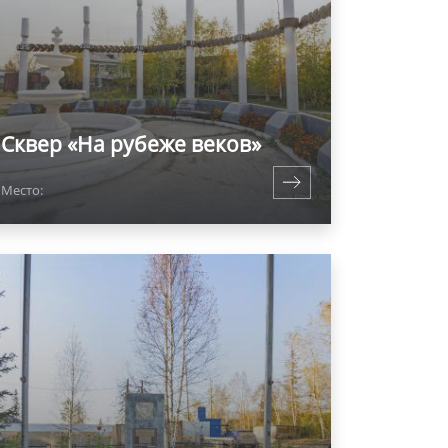
Сквер «На рубеже веков»
Место: