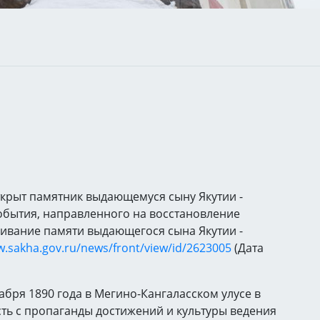
 открыт памятник выдающемуся сыну Якутии -
обытия, направленного на восстановление
чивание памяти выдающегося сына Якутии -
w.sakha.gov.ru/news/front/view/id/2623005
(Дата
абря 1890 года в Мегино-Кангаласском улусе в
сть с пропаганды достижений и культуры ведения