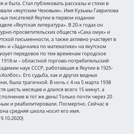
 и быта. Стал публиковать рассказы и стихи в
звали «якутским Чеховым». Имя Кузьмы Гаврилова
ных писателей Якутии в первом издании
еле «Якутская литература». В 20-х годах он
турно-просветительских обществ «Саха омук» и
утской письменности, а также активно участвует в
я» и «Задачника по математике» на якутском
низует передовое по тем временам городское
 1918-м – областной торгово-потребительский
адемии наук СССР, работавшая в Якутии в 1925-
Холбос». Его судьба, как и других видных
и, была трагичной. В ночь с 4 на 5 марта 1938
стя шесть месяцев и длился всего 15 минут, а
сполнение в тот же день! Только почти через 20
ным и реабилитировали. Посмертно. Сейчас в
она средняя школа носит его имя.
9.10.2020)