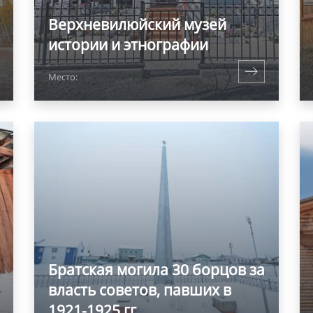
Верхневилюйский музей
истории и этнографии
Место:
Братская могила 30 борцов за
власть советов, павших в
1921-1925 гг.