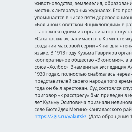
животноводства, земледелия, образования
местных литературных журналах. Его про
упоминается в числе пяти дореволюцион
«Большой Советской Энциклопедии» в разд
становится одним из организаторов куль
«Саха кэскилэ», занимается в Комитете як
создании массовой серии «Книг для чтени
языке. В 1913 году Кузьма Гаврилов орга
кооперативное общество «Экономия», а в
союз «Холбос». Знаменитая экспедиция Ак
1930 годах, полностью снабжалась через «
представителей своего народа того времен
года он был арестован. Суд состоялся спу
приговор «к расстрелу» был приведен в и
лет Кузьму Осиповича признали невинов
селе Бютейдях Мегино-Кангаласского рай
https://2gis.ru/yakutsk/
(Дата обращения 1