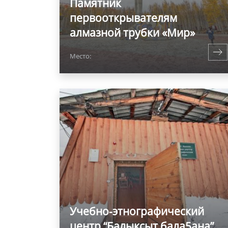
Памятник
первооткрывателям
алмазной трубки «Мир»
Место:
Учебно-этнографический
центр “Балыксыт бала5ана”