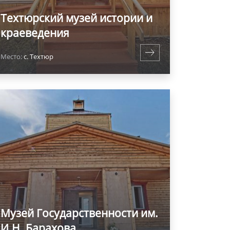
Техтюрский музей истории и
краеведения
Место:
с. Техтюр
Музей Государственности им.
И.Н. Барахова