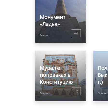
Монумент
«Ладья»
Место:
Мурал о
Пол
поправках в
Бык
Конституцию
г.)
Место:
Место: