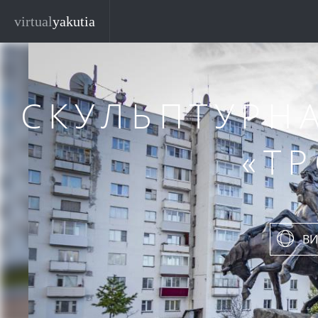
Перейти к основному содержанию
virtual
yakutia
СКУЛЬПТУРН
«Т
ВИ