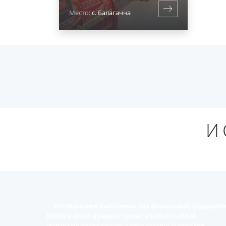
Место:
с. Балагачча
И
Исследование выполнено при финансовой поддержке
РФФИ и ЭИСИ в рамках проекта №20-011-31324