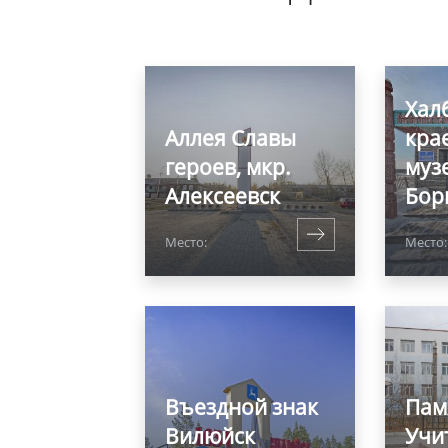
Хал
Аллея Славы
кра
героев, мкр.
музе
Алексеевск
Бор
Место:
Место
Въездной знак
Пам
Вилюйск
Учи