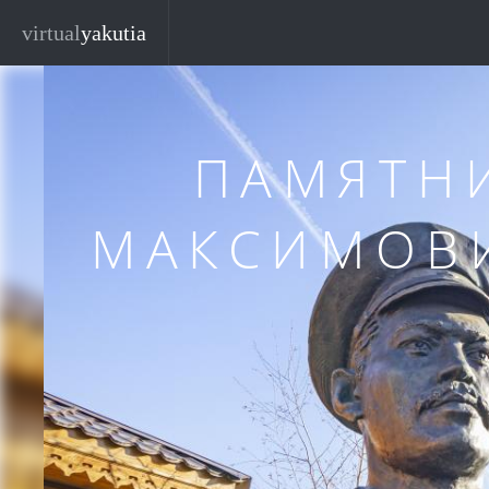
Перейти к основному содержанию
Закр
virtual
yakutia
ПАМЯТН
МАКСИМОВ