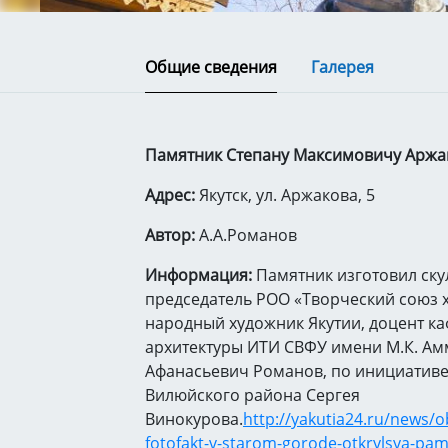
Общие сведения
Галерея
Памятник Степану Максимовичу Аржако
Адрес:
Якутск, ул. Аржакова, 5
Автор:
А.А.Романов
Информация:
Памятник изготовил ску
председатель РОО «Творческий союз х
народный художник Якутии, доцент к
архитектуры ИТИ СВФУ имени М.К. А
Афанасьевич Романов, по инициативе
Вилюйского района Сергея
Винокурова.
http://yakutia24.ru/news/
fotofakt-v-starom-gorode-otkrylsya-pam