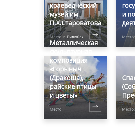
краеведческий
гос
музей им.
и п
П.Х.Староватова
дея
Место:
г. Вилюйск
Место:
Металлическая
скульптурная
композиция
«Горыныч
(Дракоша),
Спа
райские птицы
(Со
и цветы»
Пре
Место:
Место: