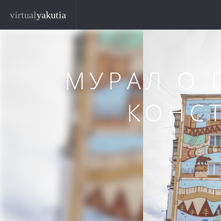
Перейти к основному содержанию
Закр
virtual
yakutia
МУРАЛ О 
КОНС