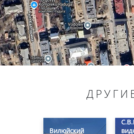
ДРУГИ
Пам
С.В.
Вилюйский
вид