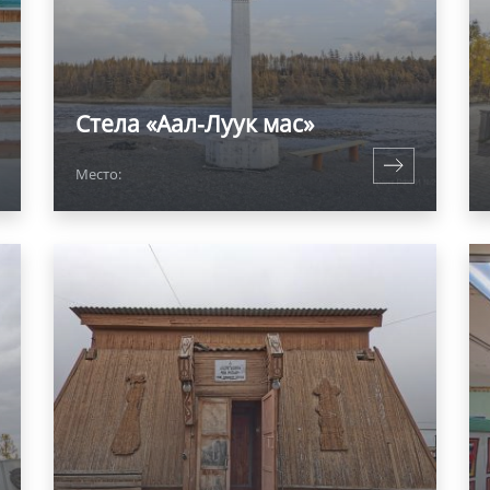
Стела «Аал-Луук мас»
Место: