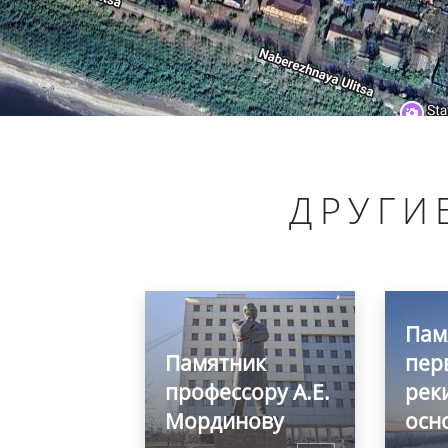
ДРУГИ
Пам
Памятник
пер
профессору А.Е.
рек
Мординову
осн