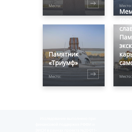
Место:
Место:
Мем
гор
сла
Пам
экс
Памятник
кар
«Триумф»
сам
Место:
Место:
Исследование выполнено при
финансовой поддержке РФФИ и
ЭИСИ в рамках проекта №20-011-