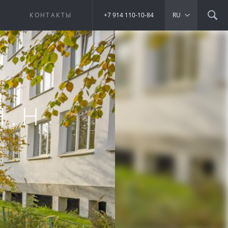
Е
КОНТАКТЫ
+7 914 110-10-84
RU
.Н.