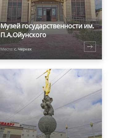
Музей государственности им.
П.А.Ойунского
Место:
с. Черкех