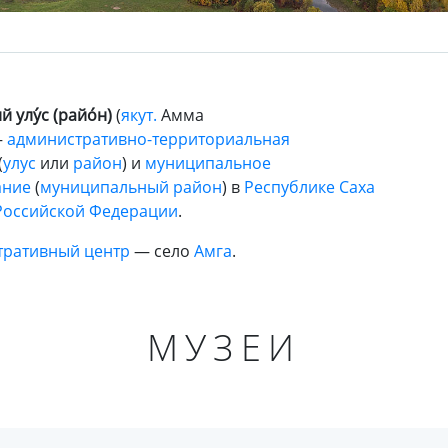
й улу́с (райо́н)
(
якут.
Амма
—
административно-территориальная
(
улус
или
район
) и
муниципальное
ание
(
муниципальный район
) в
Республике Саха
Российской Федерации
.
тративный центр
— село
Амга
.
МУЗЕИ