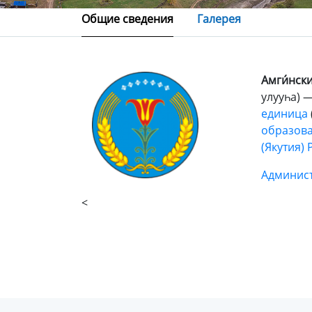
Общие сведения
Галерея
Амги́нски
улууһа) 
единица
образов
(Якутия)
Админис
<