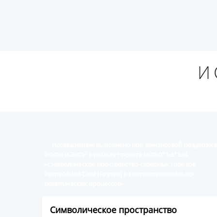
И
Исследование выполнено при финансовой поддержке
РФФИ и ЭИСИ в рамках проекта №20-011-31324
«Символическое пространство северных городов
Республики Саха (Якутия) в контексте социально-
политических процессов»
Символическое пространство