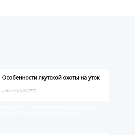
Особенности якутской охоты на уток
admin / 01.05.2020
Весна. Весна у якутов вызывает радость, особенно у
мужиков, что скоро начнется охота на уток.