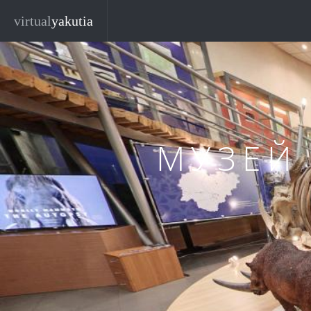
Перейти к основному содержанию
Закр
virtual
yakutia
МУЗЕЙ