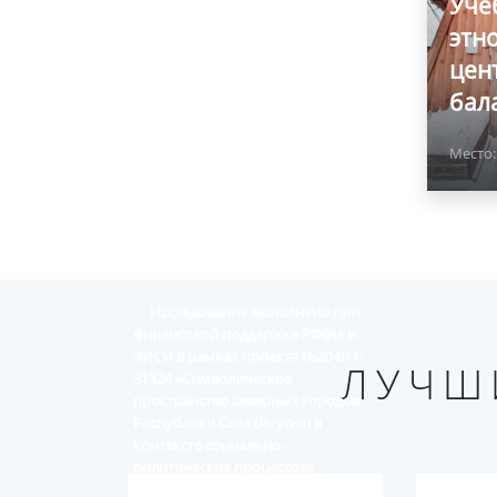
Уче
этн
цен
бал
Место
Исследование выполнено при
финансовой поддержке РФФИ и
ЭИСИ в рамках проекта №20-011-
ЛУЧШ
31324 «Символическое
пространство северных городов
Республики Саха (Якутия) в
контексте социально-
политических процессов»