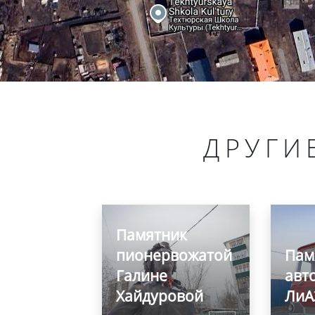
ДРУГИ
Памятник
пионервожатой
Пам
Галине
авт
Хайдуровой
ЛиА