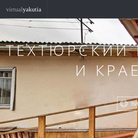
Перейти к основному содержанию
virtual
yakutia
ТЕХТЮРСКИЙ
И КРА
ВИ