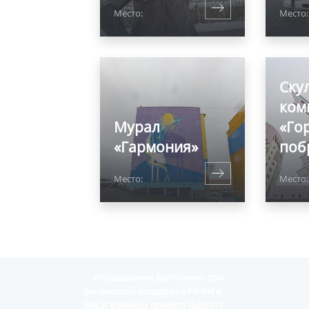
Место:
Место:
Ску
ком
Мурал
«Го
«Гармония»
поб
Место:
Место:
Исследование выполнено при
финансовой поддержке РФФИ и
ЭИСИ в рамках проекта №20-011-