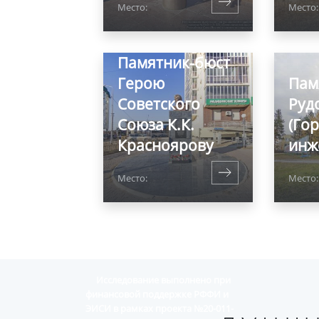
Место:
Место:
Памятник-бюст
Герою
Пам
Советского
Руд
Союза К.К.
(Го
Красноярову
инж
Место:
Место:
Исследование выполнено при
финансовой поддержке РФФИ и
ЭИСИ в рамках проекта №20-011-