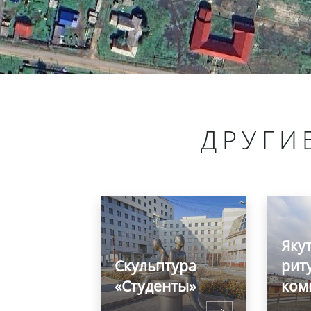
ДРУГИ
Яку
Скульптура
рит
«Студенты»
ком