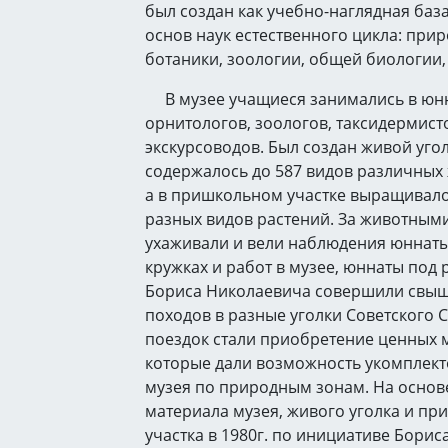
был создан как учебно-наглядная баз
основ наук естественного цикла: при
ботаники, зоологии, общей биологии,
В музее учащиеся занимались в юнн
орнитологов, зоологов, таксидермист
экскурсоводов. Был создан живой угол
содержалось до 587 видов различных 
а в пришкольном участке выращивало
разных видов растений. За животным
ухаживали и вели наблюдения юннаты
кружках и работ в музее, юннаты под
Бориса Николаевича совершили свыш
походов в разные уголки Советского С
поездок стали приобретение ценных 
которые дали возможность укомплект
музея по природным зонам. На основ
материала музея, живого уголка и п
участка в 1980г. по инициативе Борис