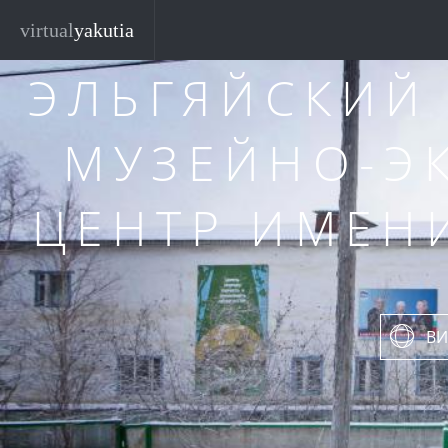
Перейти к основному содержанию
virtual
yakutia
ЭЛЬГЯЙСКИЙ
МУЗЕЙНО-Э
ЦЕНТР ИМЕНИ
ВИ