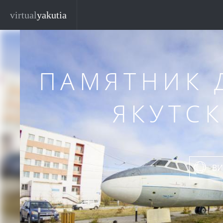
Перейти к основному содержанию
virtual
yakutia
ПАМЯТНИК
ЯКУТС
ВИ