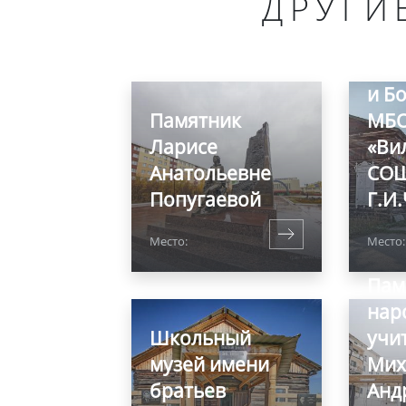
ДРУГИ
Муз
Рев
и Б
Памятник
МБ
Ларисе
«Ви
Анатольевне
СОШ
Попугаевой
Г.И
Место:
Место
Пам
нар
Школьный
учи
музей имени
Мих
братьев
Анд