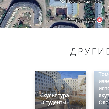
ДРУГИ
Пам
Том
изв
исп
Скульптура
яку
«Студенты»
Оло