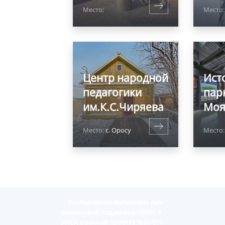
Место:
Место:
Центр народной
Ист
педагогики
пар
им.К.С.Чиряева
Моя
Место:
с. Оросу
Место
Исследование выполнено при
финансовой поддержке РФФИ и
ЭИСИ в рамках проекта №20-011-