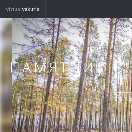
Перейти к основному содержанию
virtual
yakutia
ПАМЯТНИК В
ВИ