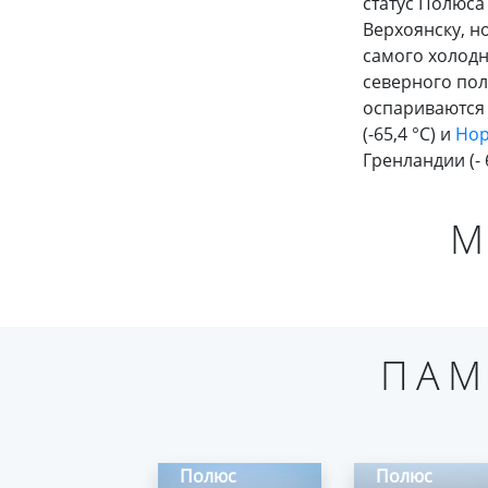
статус Полюса
Верхоянску, но
самого холодн
северного по
оспариваютс
(-65,4 °C) и
Нор
Гренландии (- 6
М
ПАМ
Полюс
Полюс