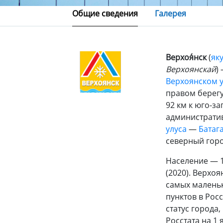
Общие сведения
Галерея
Верхоя́нск
(
яку
Верхоянскай
)
Верхоянском у
правом берег
92 км к юго-за
администрати
улуса
—
Батаг
северный горо
Население — 
(2020). Верхоя
самых малень
пунктов в Рос
статус города,
Росстата на 1 