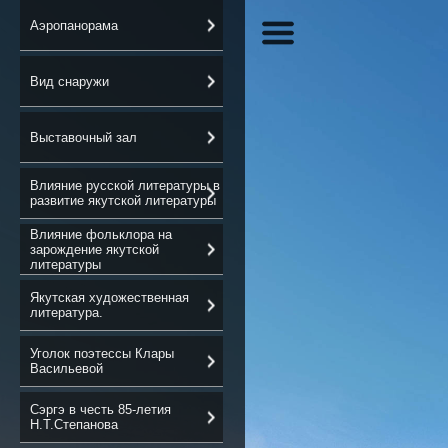
Аэропанорама
Вид снаружи
Выставочный зал
Влияние русской литературы в
развитие якутской литературы
Влияние фольклора на
зарождение якутской
литературы
Якутская художественная
литература.
Уголок поэтессы Клары
Васильевой
Сэргэ в честь 85-летия
Н.Т.Степанова