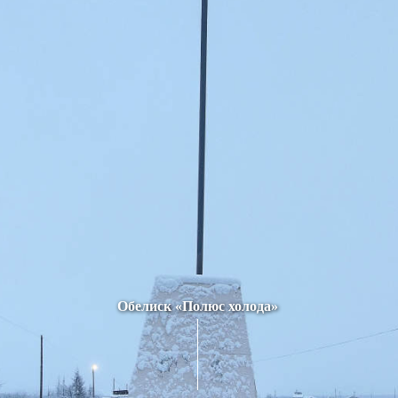
Обелиск «Полюс холода»