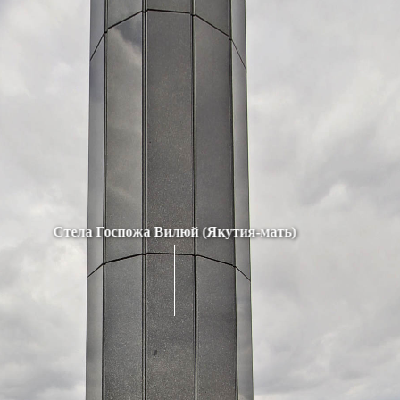
Стела Госпожа Вилюй (Якутия-мать)